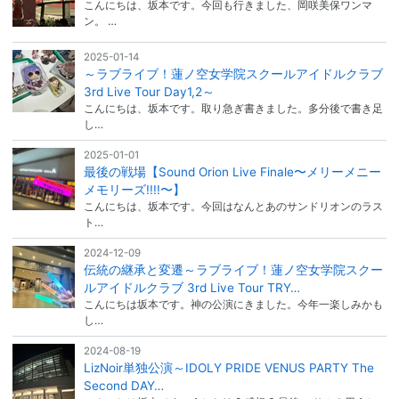
こんにちは、坂本です。今回も行きました、岡咲美保ワンマ
ン。 …
2025-01-14
～ラブライブ！蓮ノ空女学院スクールアイドルクラブ
3rd Live Tour Day1,2～
こんにちは、坂本です。取り急ぎ書きました。多分後で書き足
し…
2025-01-01
最後の戦場【Sound Orion Live Finale〜メリーメニー
メモリーズ!!!!〜】
こんにちは、坂本です。今回はなんとあのサンドリオンのラス
ト…
2024-12-09
伝統の継承と変遷～ラブライブ！蓮ノ空女学院スクー
ルアイドルクラブ 3rd Live Tour TRY…
こんにちは坂本です。神の公演にきました。今年一楽しみかも
し…
2024-08-19
LizNoir単独公演～IDOLY PRIDE VENUS PARTY The
Second DAY…